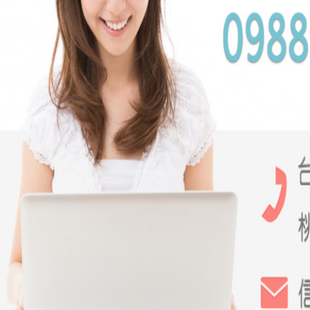
2017-1
湖口通水管
2017-1
新豐通馬桶
2017-1
芎林通水管
2017-1
北埔通馬桶
芎林通
而通馬
對芎林
要解決
的態度
如果芎
常有利